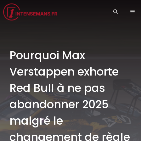
Aller
ME
au
contenu
Pourquoi Max
Verstappen exhorte
Red Bull à ne pas
abandonner 2025
malgré le
changement de règle