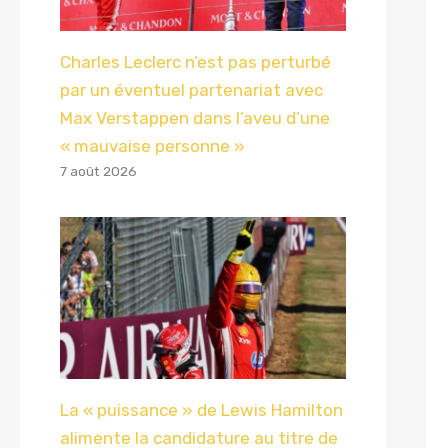
Charles Leclerc n’est pas perturbé
par un éventuel partenariat avec
Max Verstappen dans l’aveu d’une
« mauvaise personne »
7 août 2026
La « puissance » de Lewis Hamilton
alimente la candidature au titre de