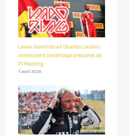
Lewis Hamilton et Charles Leclerc
minimisent l’avantage présumé de
F1 Madring
7 août 2026