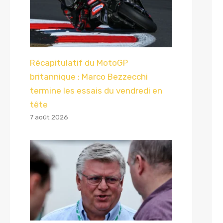
Récapitulatif du MotoGP
britannique : Marco Bezzecchi
termine les essais du vendredi en
tête
7 août 2026