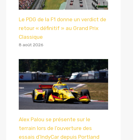
Le PDG de la F1 donne un verdict de
retour « définitif » au Grand Prix
Classique
8 août 2026
Alex Palou se présente sur le
terrain lors de l’ouverture des
essais d’IndyCar depuis Portland