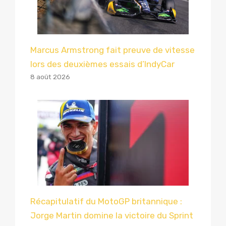
Marcus Armstrong fait preuve de vitesse
lors des deuxièmes essais d’IndyCar
8 août 2026
Récapitulatif du MotoGP britannique :
Jorge Martin domine la victoire du Sprint