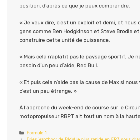
position, d’après ce que je peux comprendre.
« Je veux dire, c’est un exploit et demi, et nou
gens comme Ben Hodgkinson et Steve Brodie et 
construire cette unité de puissance.
« Mais cela n’aplatit pas le paysage sportif. Je 
besoin d’un peu d’aide, Red Bull.
« Et puis cela n’aide pas la cause de Max si nous 
c’est un peu étrange. »
À l’approche du week-end de course sur le Circui
motopropulseur RBPT ait tout un nom à la haute
Catégories
Formule 1
Dries Vanthoor de BMW le plus rapide en FP3 sous dr