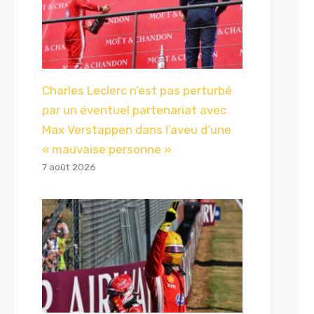
Charles Leclerc n’est pas perturbé
par un éventuel partenariat avec
Max Verstappen dans l’aveu d’une
« mauvaise personne »
7 août 2026