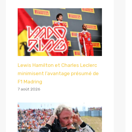
Lewis Hamilton et Charles Leclerc
minimisent l’avantage présumé de
F1 Madring
7 août 2026