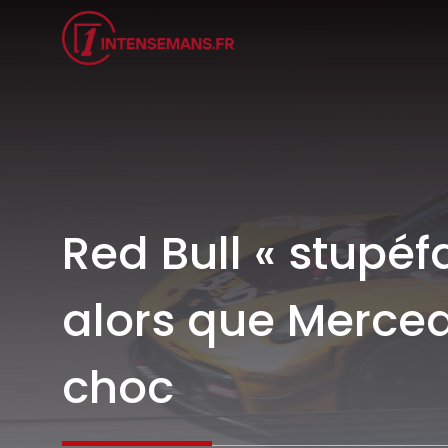
Aller
au
contenu
Red Bull « stupéf
alors que Merced
choc