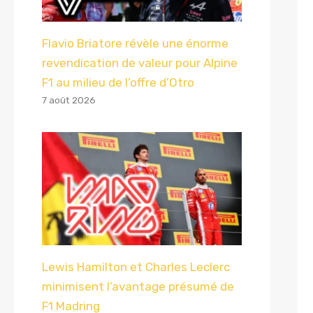
Flavio Briatore révèle une énorme
revendication de valeur pour Alpine
F1 au milieu de l’offre d’Otro
7 août 2026
Lewis Hamilton et Charles Leclerc
minimisent l’avantage présumé de
F1 Madring