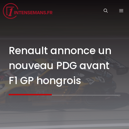
Aller
ME
au
contenu
Renault annonce un
nouveau PDG avant
F1 GP hongrois