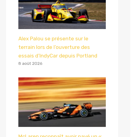
Alex Palou se présente sur le
terrain lors de l’ouverture des
essais d’IndyCar depuis Portland
8 août 2026
McLaren reconnaît avoir payé un «