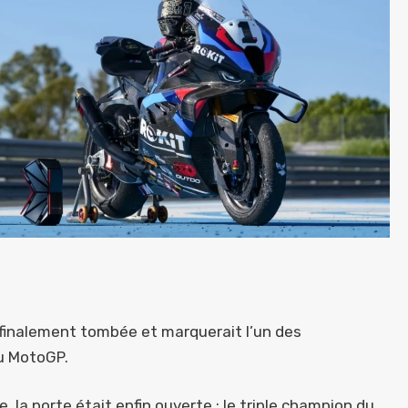
st finalement tombée et marquerait l’un des
du MotoGP.
la porte était enfin ouverte : le triple champion du