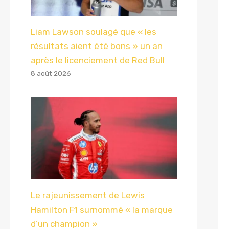
Liam Lawson soulagé que « les
résultats aient été bons » un an
après le licenciement de Red Bull
8 août 2026
Le rajeunissement de Lewis
Hamilton F1 surnommé « la marque
d’un champion »