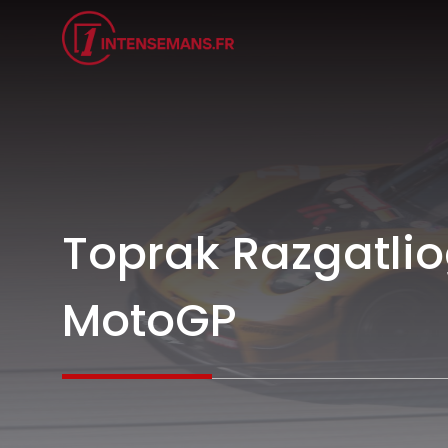
Aller
au
contenu
Toprak Razgatliog
MotoGP