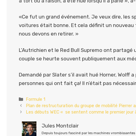
à tort ou à raison, a été hué lorsqu’il a parlé », a-
«Ce fut un grand événement. Je veux dire, les s
voitures était bonne. Et cela définit un nouveau 
nous devons en retirer. »
L’Autrichien et le Red Bull Supremo ont partagé u
couple se heurte souvent publiquement aux médias 
Demandé par Slater s’il avait hué Horner, Wolff a 
personnes qui ont fait ça! Il n’était pas nécessaire
Catégories
Formule 1
Plan de restructuration du groupe de mobilité Pierrer 
Les débuts WEC « se sentent comme le premier jour à 
Jules Montclair
Depuis toujours fasciné par les machines vrombissantes e