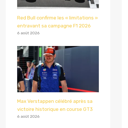
Red Bull confirme les « limitations »
entravant sa campagne F1 2026
6 août 2026
Max Verstappen célébré après sa
victoire historique en course GT3
6 août 2026