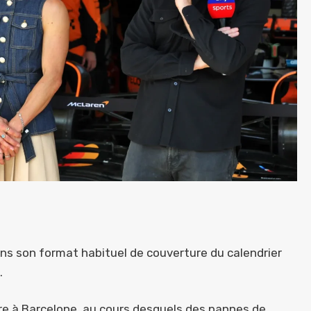
s son format habituel de couverture du calendrier
.
ère à Barcelone, au cours desquels des pannes de