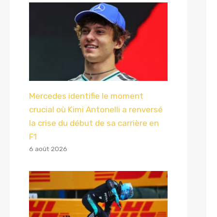
Mercedes identifie le moment
crucial où Kimi Antonelli a renversé
la crise du début de sa carrière en
F1
6 août 2026