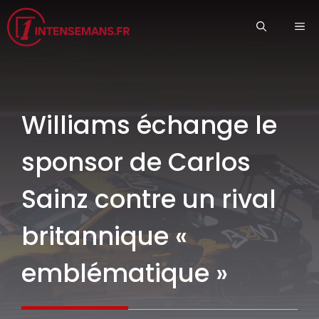
Aller
ME
au
contenu
Williams échange le
sponsor de Carlos
Sainz contre un rival
britannique «
emblématique »