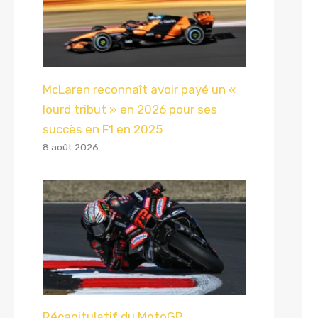
McLaren reconnaît avoir payé un «
lourd tribut » en 2026 pour ses
succès en F1 en 2025
8 août 2026
Récapitulatif du MotoGP