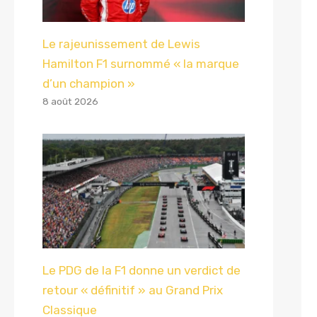
Le rajeunissement de Lewis
Hamilton F1 surnommé « la marque
d’un champion »
8 août 2026
Le PDG de la F1 donne un verdict de
retour « définitif » au Grand Prix
Classique