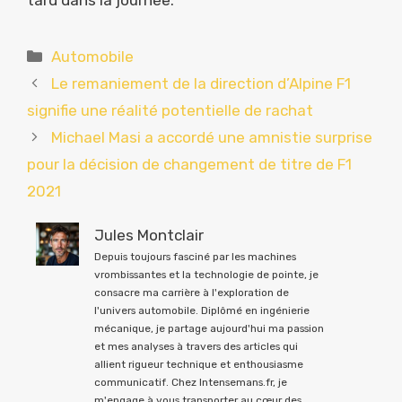
tard dans la journée.
Catégories
Automobile
Le remaniement de la direction d’Alpine F1
signifie une réalité potentielle de rachat
Michael Masi a accordé une amnistie surprise
pour la décision de changement de titre de F1
2021
Jules Montclair
Depuis toujours fasciné par les machines
vrombissantes et la technologie de pointe, je
consacre ma carrière à l'exploration de
l'univers automobile. Diplômé en ingénierie
mécanique, je partage aujourd'hui ma passion
et mes analyses à travers des articles qui
allient rigueur technique et enthousiasme
communicatif. Chez Intensemans.fr, je
m'engage à vous transporter au cœur des