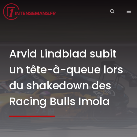
Aller
ME
au
contenu
Arvid Lindblad subit
un tête-à-queue lors
du shakedown des
Racing Bulls Imola