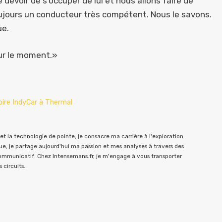
devoir de s’occuper de lui et nous allons faire de
toujours un conducteur très compétent. Nous le savons.
ue.
our le moment.»
oire IndyCar à Thermal
t la technologie de pointe, je consacre ma carrière à l'exploration
e, je partage aujourd'hui ma passion et mes analyses à travers des
communicatif. Chez Intensemans.fr, je m'engage à vous transporter
 circuits.