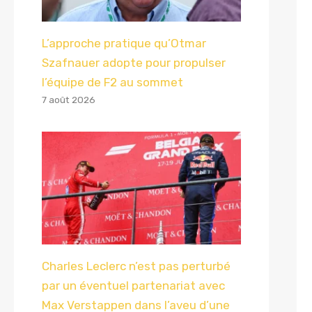
L’approche pratique qu’Otmar
Szafnauer adopte pour propulser
l’équipe de F2 au sommet
7 août 2026
Charles Leclerc n’est pas perturbé
par un éventuel partenariat avec
Max Verstappen dans l’aveu d’une