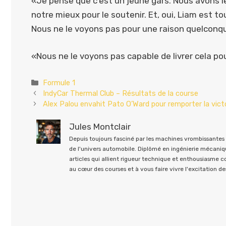
«Je pense que c’est un jeune gars. Nous avons le 
notre mieux pour le soutenir. Et, oui, Liam est 
Nous ne le voyons pas pour une raison quelconq
«Nous ne le voyons pas capable de livrer cela p
Catégories
Formule 1
IndyCar Thermal Club – Résultats de la course
Alex Palou envahit Pato O’Ward pour remporter la vict
Jules Montclair
Depuis toujours fasciné par les machines vrombissantes e
de l'univers automobile. Diplômé en ingénierie mécaniqu
articles qui allient rigueur technique et enthousiasme 
au cœur des courses et à vous faire vivre l'excitation des