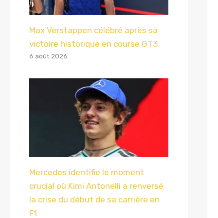
Max Verstappen célébré après sa
victoire historique en course GT3
6 août 2026
Mercedes identifie le moment
crucial où Kimi Antonelli a renversé
la crise du début de sa carrière en
F1