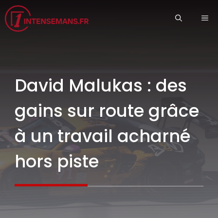
Aller
ME
au
contenu
David Malukas : des
gains sur route grâce
à un travail acharné
hors piste