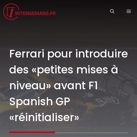
Aller
ME
au
contenu
Ferrari pour introduire
des «petites mises à
niveau» avant F1
Spanish GP
«réinitialiser»