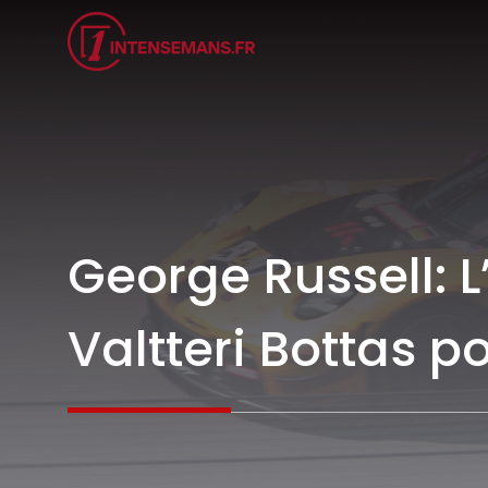
Aller
au
contenu
George Russell: L
Valtteri Bottas p