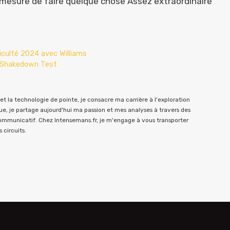
 mesure de faire quelque chose Assez extraordinaire
ficulté 2024 avec Williams
G Shakedown Test
t la technologie de pointe, je consacre ma carrière à l'exploration
e, je partage aujourd'hui ma passion et mes analyses à travers des
communicatif. Chez Intensemans.fr, je m'engage à vous transporter
 circuits.