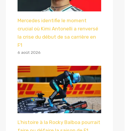
Mercedes identifie le moment
crucial où Kimi Antonelli a renversé
la crise du début de sa carrière en
F1
6 août 2026
L’histoire à la Rocky Balboa pourrait
faire ou défaire la saison de F1