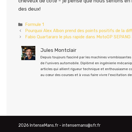
cheveux de côté – je pense que nous serions en
des deux!
Catégories
Formule 1
Pourquoi Alex Albon prend des points positifs de la dif
Fabio Quartararo le plus rapide dans MotoGP SEPAN
Jules Montclair
Depuis toujours fasciné par les machines vrombissantes e
de l'univers automobile. Diplômé en ingénierie mécaniqu
articles qui allient rigueur technique et enthousiasme 
au cœur des courses et à vous faire vivre l'excitation des
2026 IntenseMans.fr - intensemans@sfr.fr