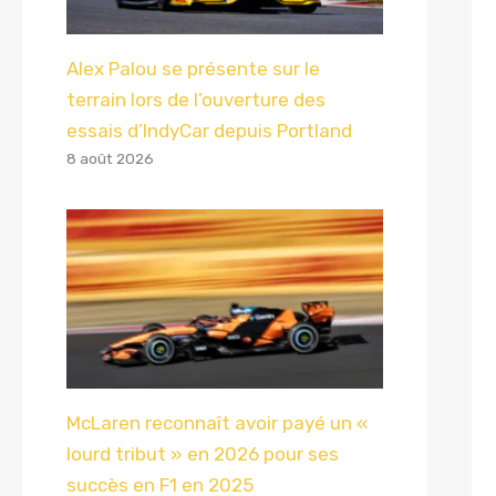
Alex Palou se présente sur le
terrain lors de l’ouverture des
essais d’IndyCar depuis Portland
8 août 2026
McLaren reconnaît avoir payé un «
lourd tribut » en 2026 pour ses
succès en F1 en 2025