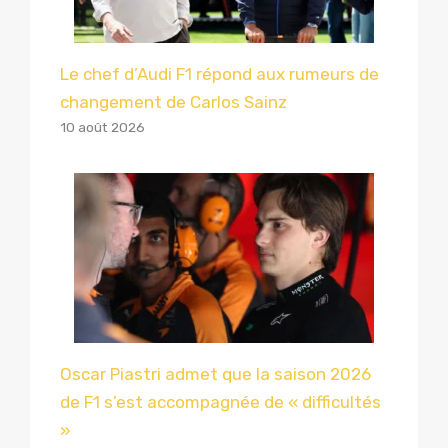
Le chef d’Audi F1 répond aux rumeurs de
changement de Carlos Sainz
10 août 2026
Oscar Piastri admet que la saison 2026
de F1 s’est accompagnée de « difficultés
»