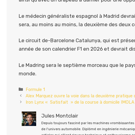
Le médecin généraliste espagnol à Madrid devrai
sera, au moins au moins, la deuxième des deux c
Le circuit de-Barcelone Catalunya, qui est présent
année de son calendrier F1 en 2026 et devrait d
Le Madring sera le septième morceau que le pays
monde.
Catégories
Formule 1
Alex Marquez ouvre la voie dans la deuxième pratique
Iron Lynx « Satisfait » de la course à domicile IMOLA 
Jules Montclair
Depuis toujours fasciné par les machines vrombissantes e
de l'univers automobile. Diplômé en ingénierie mécaniqu
articles qui allient rigueur technique et enthousiasme 