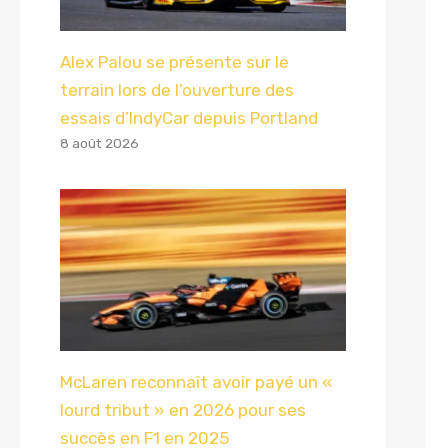
Alex Palou se présente sur le
terrain lors de l’ouverture des
essais d’IndyCar depuis Portland
8 août 2026
McLaren reconnaît avoir payé un «
lourd tribut » en 2026 pour ses
succès en F1 en 2025