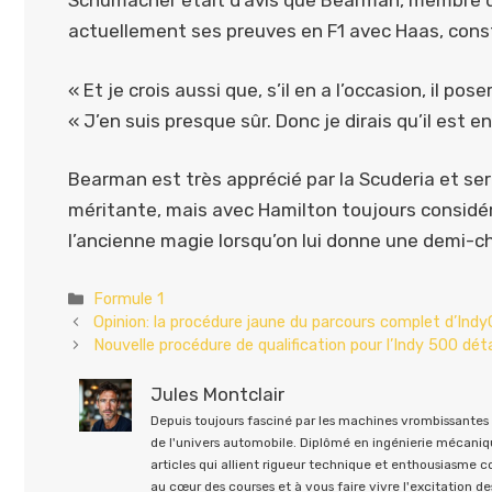
Schumacher était d’avis que Bearman, membre de 
actuellement ses preuves en F1 avec Haas, consti
« Et je crois aussi que, s’il en a l’occasion, il po
« J’en suis presque sûr. Donc je dirais qu’il est en
Bearman est très apprécié par la Scuderia et ser
méritante, mais avec Hamilton toujours consid
l’ancienne magie lorsqu’on lui donne une demi-ch
Catégories
Formule 1
Opinion: la procédure jaune du parcours complet d’Indy
Nouvelle procédure de qualification pour l’Indy 500 déta
Jules Montclair
Depuis toujours fasciné par les machines vrombissantes e
de l'univers automobile. Diplômé en ingénierie mécaniqu
articles qui allient rigueur technique et enthousiasme 
au cœur des courses et à vous faire vivre l'excitation des