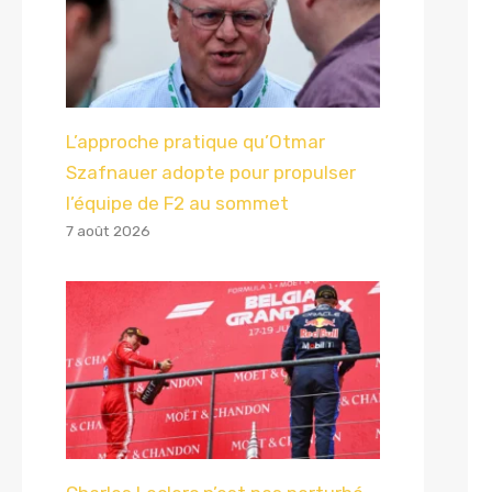
L’approche pratique qu’Otmar
Szafnauer adopte pour propulser
l’équipe de F2 au sommet
7 août 2026