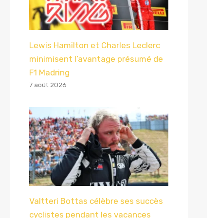
Lewis Hamilton et Charles Leclerc
minimisent l’avantage présumé de
F1 Madring
7 août 2026
Valtteri Bottas célèbre ses succès
cyclistes pendant les vacances