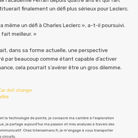
l’académie Ferrari depuis quatre ans et qui fait
tuerait finalement un défi plus sérieux pour Leclerc.
sera même un défi à Charles Leclerc », a-t-il poursuivi.
 fait meilleur. »
ait, dans sa forme actuelle, une perspective
éré par beaucoup comme étant capable d’activer
ance, cela pourrait s’avérer être un gros dilemme.
Car doit changer
illée
t la technologie de pointe, je consacre ma carrière à l'exploration
e, je partage aujourd'hui ma passion et mes analyses à travers des
communicatif. Chez Intensemans.fr, je m'engage à vous transporter
 circuits.