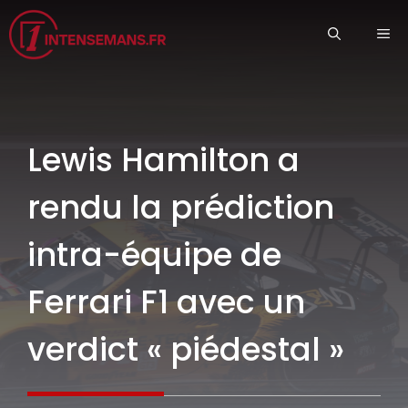
Aller
ME
au
contenu
Lewis Hamilton a
rendu la prédiction
intra-équipe de
Ferrari F1 avec un
verdict « piédestal »