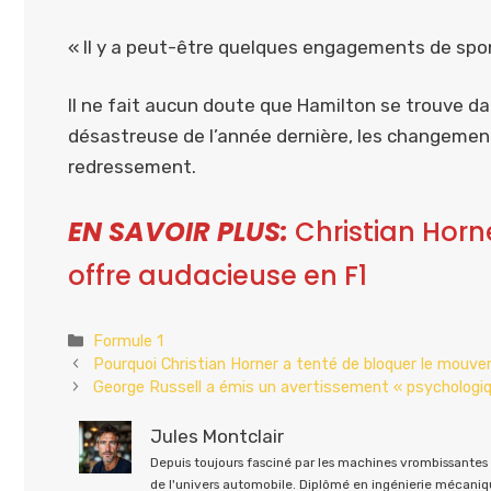
« Il y a peut-être quelques engagements de spons
Il ne fait aucun doute que Hamilton se trouve d
désastreuse de l’année dernière, les changement
redressement.
EN SAVOIR PLUS:
Christian Horn
offre audacieuse en F1
Catégories
Formule 1
Pourquoi Christian Horner a tenté de bloquer le mouv
George Russell a émis un avertissement « psychologi
Jules Montclair
Depuis toujours fasciné par les machines vrombissantes e
de l'univers automobile. Diplômé en ingénierie mécaniqu