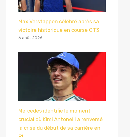
Max Verstappen célébré après sa
victoire historique en course GT3
6 août 2026
Mercedes identifie le moment
crucial où Kimi Antonelli a renversé
la crise du début de sa carrière en
F1