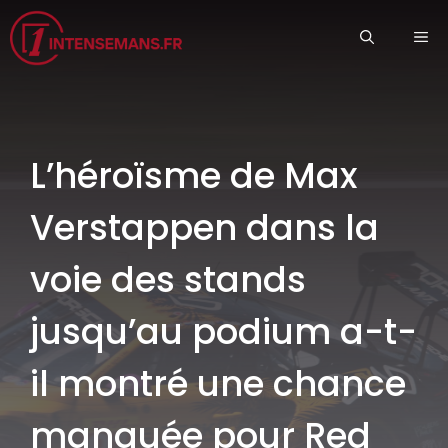
Aller
ME
au
contenu
L’héroïsme de Max
Verstappen dans la
voie des stands
jusqu’au podium a-t-
il montré une chance
manquée pour Red