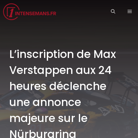
Aller
ME
au
contenu
L’inscription de Max
Verstappen aux 24
heures déclenche
une annonce
majeure sur le
Nürburgring