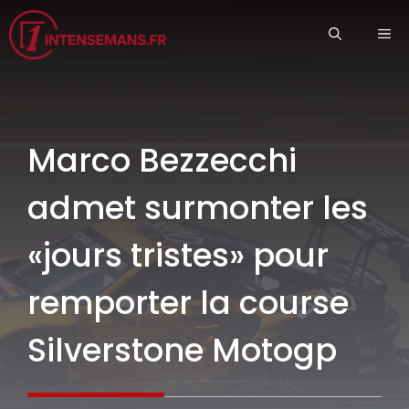
Aller
ME
au
contenu
Marco Bezzecchi
admet surmonter les
«jours tristes» pour
remporter la course
Silverstone Motogp