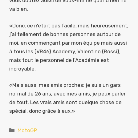
vous doutez aussi de vous-même quand rien ne
va bien.
«Donc, ce n’était pas facile, mais heureusement,
j’ai tellement de bonnes personnes autour de
moi, en commençant par mon équipe mais aussi
à tous les (VR46) Academy, Valentino (Rossi),
mais tout le personnel de l’Académie est
incroyable.
«Mais aussi mes amis proches; je suis un gars
normal de 26 ans, avec mes amis, je peux parler
de tout. Les vrais amis sont quelque chose de
spécial, donc grâce à eux.»
Catégories
MotoGP