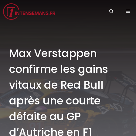
Aller
ME
au
contenu
Max Verstappen
confirme les gains
vitaux de Red Bull
après une courte
défaite au GP
d’Autriche en F1