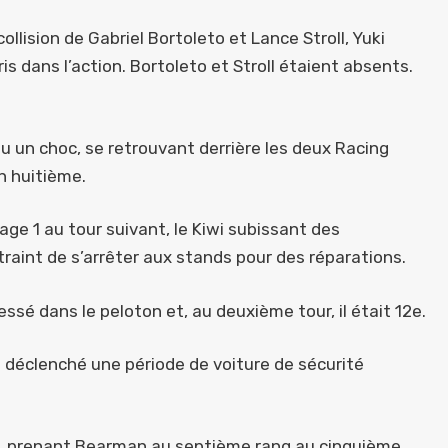
ollision de Gabriel Bortoleto et Lance Stroll, Yuki
 dans l’action. Bortoleto et Stroll étaient absents.
u un choc, se retrouvant derrière les deux Racing
n huitième.
age 1 au tour suivant, le Kiwi subissant des
aint de s’arrêter aux stands pour des réparations.
ssé dans le peloton et, au deuxième tour, il était 12e.
ont déclenché une période de voiture de sécurité
on, prenant Bearman au septième rang au cinquième