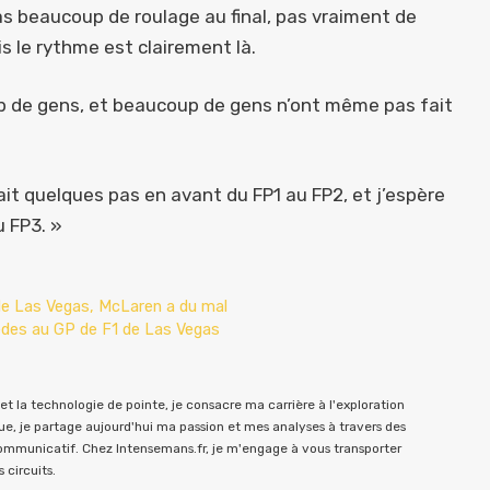
as beaucoup de roulage au final, pas vraiment de
 le rythme est clairement là.
p de gens, et beaucoup de gens n’ont même pas fait
ait quelques pas en avant du FP1 au FP2, et j’espère
u FP3. »
 de Las Vegas, McLaren a du mal
edes au GP de F1 de Las Vegas
t la technologie de pointe, je consacre ma carrière à l'exploration
e, je partage aujourd'hui ma passion et mes analyses à travers des
communicatif. Chez Intensemans.fr, je m'engage à vous transporter
 circuits.