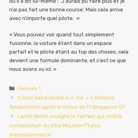
où il a dit lui-même : ‘J’aurais pu faire plus et je
n’ai pas fait une bonne course’. Mais cela arrive
avec n’importe quel pilote. »
« Vous pouvez voir quand tout simplement
fusionne, la voiture étant dans un espace
parfait et le pilote étant au top des choses, cela
devient une formule dominante, et c’est ce que
nous avons vu ici. »
Catégories
Formule 1
Carlos Sainz révèle la « clé » à Williams
Amélioration après le retour de F1 Singapore GP
Lando Norris souligne le facteur qui rend la
conservation du titre McLaren F1 plus
impressionnante