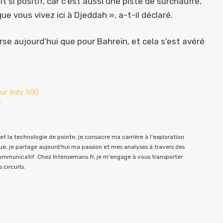
si positif, car c’est aussi une piste de surchauffe,
e vous vivez ici à Djeddah », a-t-il déclaré.
rse aujourd’hui que pour Bahreïn, et cela s’est avéré
our Indy 500
e
t la technologie de pointe, je consacre ma carrière à l'exploration
e, je partage aujourd'hui ma passion et mes analyses à travers des
communicatif. Chez Intensemans.fr, je m'engage à vous transporter
 circuits.