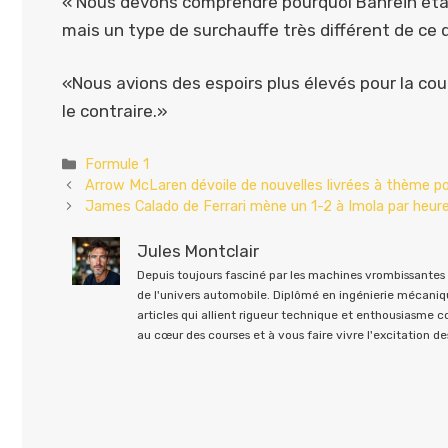
« Nous devons comprendre pourquoi Bahreïn était 
mais un type de surchauffe très différent de ce qu
«Nous avions des espoirs plus élevés pour la cou
le contraire.»
Catégories
Formule 1
Arrow McLaren dévoile de nouvelles livrées à thème p
James Calado de Ferrari mène un 1-2 à Imola par heur
Jules Montclair
Depuis toujours fasciné par les machines vrombissantes e
de l'univers automobile. Diplômé en ingénierie mécaniqu
articles qui allient rigueur technique et enthousiasme 
au cœur des courses et à vous faire vivre l'excitation des