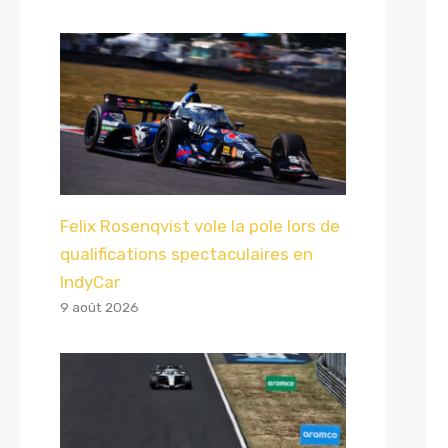
Felix Rosenqvist vole la pole lors de
qualifications spectaculaires en
IndyCar
9 août 2026