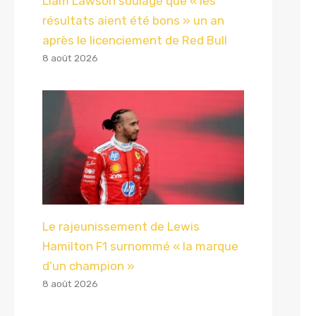
Liam Lawson soulagé que « les
résultats aient été bons » un an
après le licenciement de Red Bull
8 août 2026
Le rajeunissement de Lewis
Hamilton F1 surnommé « la marque
d’un champion »
8 août 2026