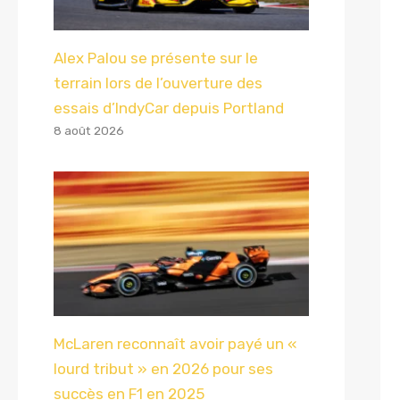
Alex Palou se présente sur le
terrain lors de l’ouverture des
essais d’IndyCar depuis Portland
8 août 2026
McLaren reconnaît avoir payé un «
lourd tribut » en 2026 pour ses
succès en F1 en 2025