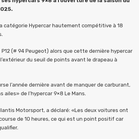
 ses hypercars 9×8 à l’ouverture de la saison du
2025.
e la catégorie Hypercar hautement compétitive à 18
s.
 P12 (# 94 Peugeot) alors que cette dernière hypercar
l’extérieur du seuil de points avant le drapeau à
ourse l’année dernière avant de manquer de carburant,
s ailes» de l’hypercar 9×8 Le Mans.
llantis Motorsport, a déclaré: «Les deux voitures ont
course de 10 heures, ce qui est un point positif car
alifier.