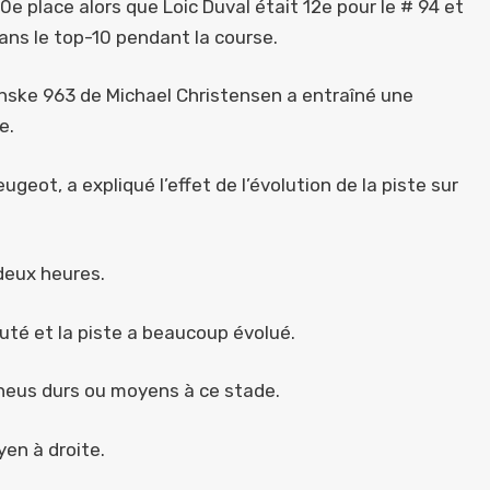
0e place alors que Loic Duval était 12e pour le # 94 et
ns le top-10 pendant la course.
Penske 963 de Michael Christensen a entraîné une
e.
geot, a expliqué l’effet de l’évolution de la piste sur
deux heures.
huté et la piste a beaucoup évolué.
des pneus durs ou moyens à ce stade.
en à droite.