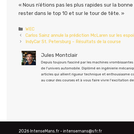
« Nous n’étions pas les plus rapides sur la bonn
rester dans le top 10 et sur le tour de tête. »
Catégories
WEC
Carlos Sainz annule la prédiction McLaren sur les espo
IndyCar St. Petersburg – Résultats de la course
Jules Montclair
Depuis toujours fasciné par les machines vrombissantes e
de l'univers automobile. Diplômé en ingénierie mécaniqu
articles qui allient rigueur technique et enthousiasme 
au cœur des courses et à vous faire vivre l'excitation des
2026 IntenseMans.fr - intensemans@sfr.fr