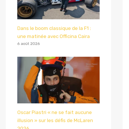
Dans le boom classique de la F1 :
une matinée avec Officina Caira
6 août 2026
Oscar Piastri « ne se fait aucune
illusion » sur les défis de McLaren
2026