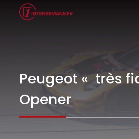
Aller
au
contenu
Peugeot « très f
Opener