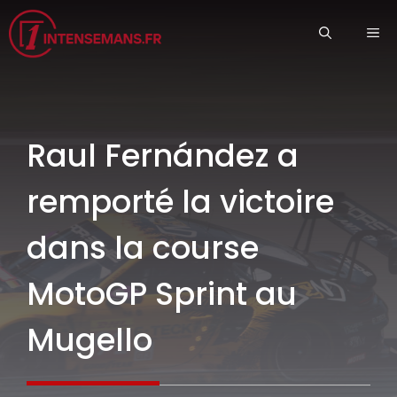
Aller
ME
au
contenu
Raul Fernández a
remporté la victoire
dans la course
MotoGP Sprint au
Mugello