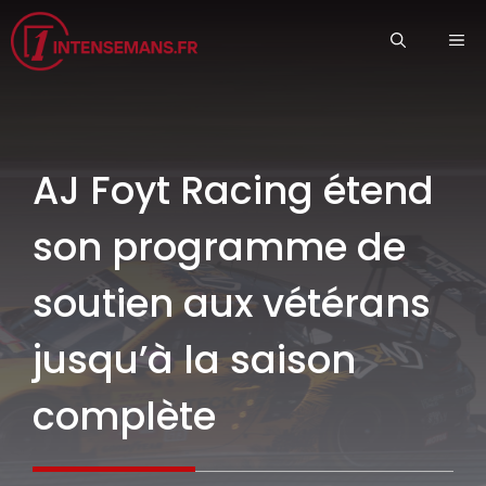
Aller
ME
au
contenu
AJ Foyt Racing étend
son programme de
soutien aux vétérans
jusqu’à la saison
complète