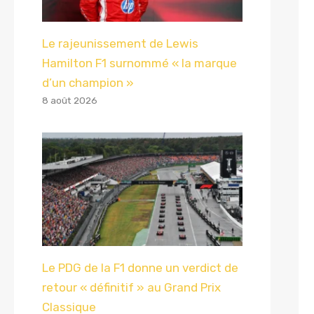
Le rajeunissement de Lewis
Hamilton F1 surnommé « la marque
d’un champion »
8 août 2026
Le PDG de la F1 donne un verdict de
retour « définitif » au Grand Prix
Classique