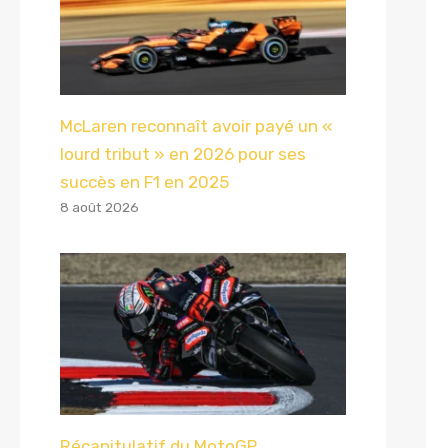
McLaren reconnaît avoir payé un «
lourd tribut » en 2026 pour ses
succès en F1 en 2025
8 août 2026
Récapitulatif du MotoGP