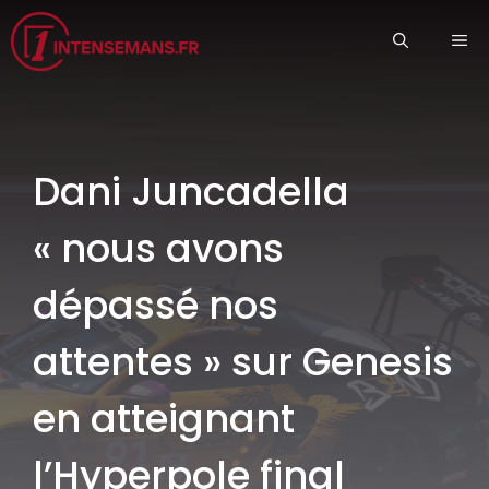
Aller
ME
au
contenu
Dani Juncadella
« nous avons
dépassé nos
attentes » sur Genesis
en atteignant
l’Hyperpole final