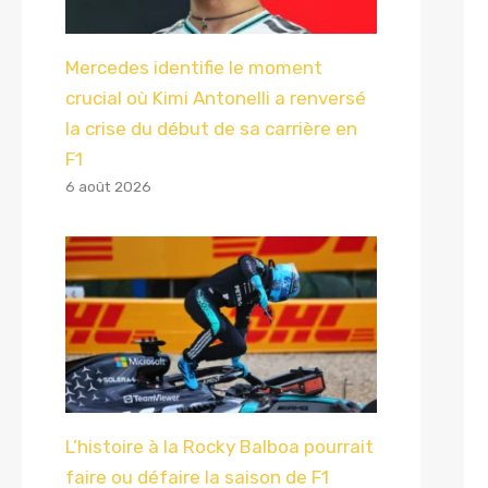
Mercedes identifie le moment
crucial où Kimi Antonelli a renversé
la crise du début de sa carrière en
F1
6 août 2026
L’histoire à la Rocky Balboa pourrait
faire ou défaire la saison de F1