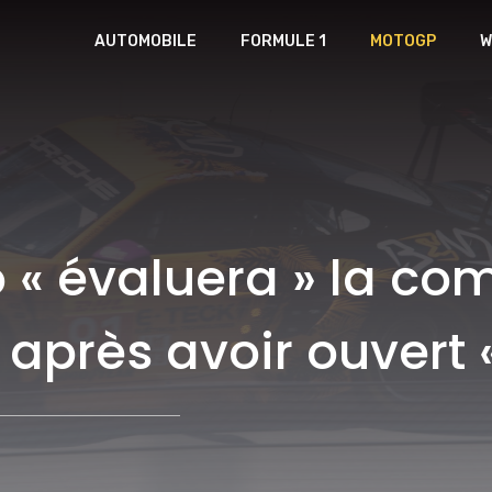
AUTOMOBILE
FORMULE 1
MOTOGP
W
 « évaluera » la com
rès avoir ouvert «