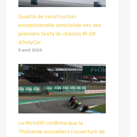
Qualité de construction
exceptionnelle constatée lors des
premiers tests du châssis IR-28
d’IndyCar
5 août 2026
Le MotoGP confirme que la
Thaïlande accueillera l’ouverture de