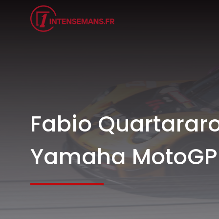
Aller
au
contenu
Fabio Quartararo
Yamaha MotoGP ap