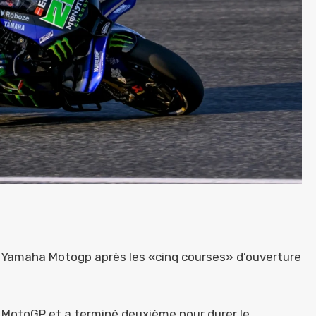
e Yamaha Motogp après les «cinq courses» d’ouverture
u MotoGP et a terminé deuxième pour durer le