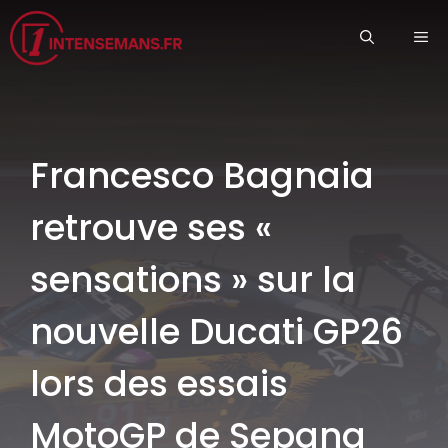
Aller
ME
au
contenu
Francesco Bagnaia
retrouve ses «
sensations » sur la
nouvelle Ducati GP26
lors des essais
MotoGP de Sepang