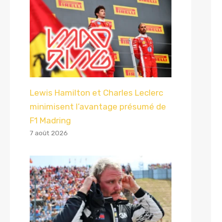
Lewis Hamilton et Charles Leclerc
minimisent l’avantage présumé de
F1 Madring
7 août 2026