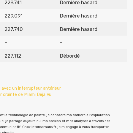
229.741
Dernière hasard
229.091
Dernière hasard
227.740
Dernière hasard
–
–
227.112
Débordé
 avec un interrupteur antérieur
r crainte de Miami Deja Vu
t la technologie de pointe, je consacre ma carrière à l'exploration
e, je partage aujourd'hui ma passion et mes analyses à travers des
communicatif. Chez Intensemans.fr, je m'engage à vous transporter
 circuits.