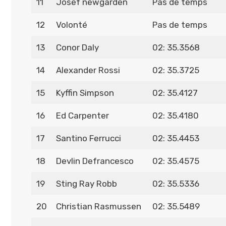
11
Josef newgarden
Pas de temps
12
Volonté
Pas de temps
13
Conor Daly
02: 35.3568
14
Alexander Rossi
02: 35.3725
15
Kyffin Simpson
02: 35.4127
16
Ed Carpenter
02: 35.4180
17
Santino Ferrucci
02: 35.4453
18
Devlin Defrancesco
02: 35.4575
19
Sting Ray Robb
02: 35.5336
20
Christian Rasmussen
02: 35.5489