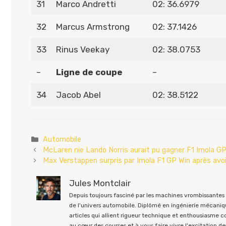
31
Marco Andretti
02: 36.6979
32
Marcus Armstrong
02: 37.1426
33
Rinus Veekay
02: 38.0753
–
Ligne de coupe
–
34
Jacob Abel
02: 38.5122
Catégories
Automobile
McLaren nie Lando Norris aurait pu gagner F1 Imola GP
Max Verstappen surpris par Imola F1 GP Win après avoi
Jules Montclair
Depuis toujours fasciné par les machines vrombissantes e
de l'univers automobile. Diplômé en ingénierie mécaniqu
articles qui allient rigueur technique et enthousiasme 
au cœur des courses et à vous faire vivre l'excitation des