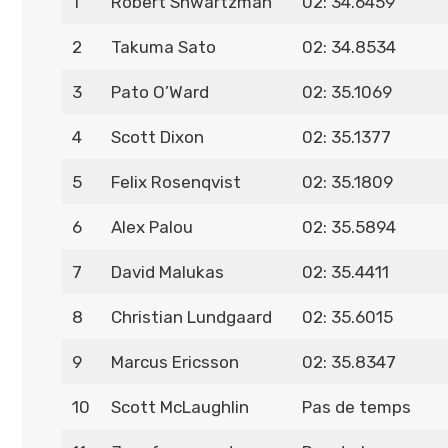
1
Robert Shwartzman
02: 34.6459
2
Takuma Sato
02: 34.8534
3
Pato O’Ward
02: 35.1069
4
Scott Dixon
02: 35.1377
5
Felix Rosenqvist
02: 35.1809
6
Alex Palou
02: 35.5894
7
David Malukas
02: 35.4411
8
Christian Lundgaard
02: 35.6015
9
Marcus Ericsson
02: 35.8347
10
Scott McLaughlin
Pas de temps