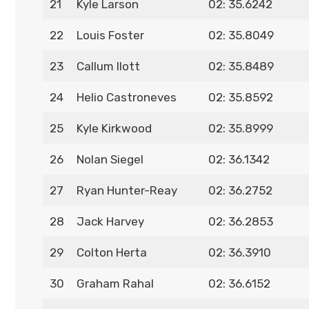
21
Kyle Larson
02: 35.6242
22
Louis Foster
02: 35.8049
23
Callum Ilott
02: 35.8489
24
Helio Castroneves
02: 35.8592
25
Kyle Kirkwood
02: 35.8999
26
Nolan Siegel
02: 36.1342
27
Ryan Hunter-Reay
02: 36.2752
28
Jack Harvey
02: 36.2853
29
Colton Herta
02: 36.3910
30
Graham Rahal
02: 36.6152