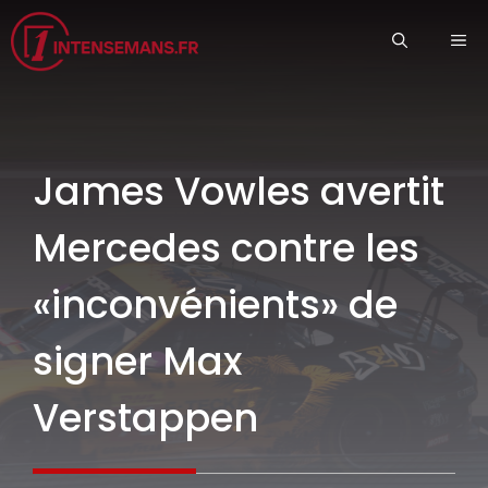
Aller
ME
au
contenu
James Vowles avertit
Mercedes contre les
«inconvénients» de
signer Max
Verstappen