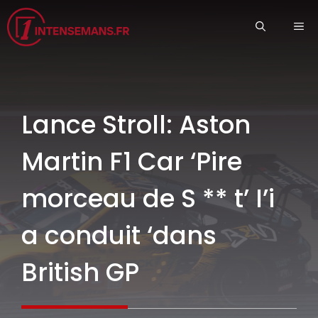
Aller
ME
au
contenu
Lance Stroll: Aston
Martin F1 Car ‘Pire
morceau de S ** t’ I’i
a conduit ‘dans
British GP