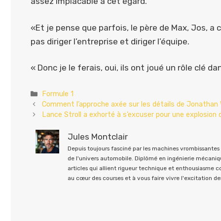
assez implacable à cet égard.
«Et je pense que parfois, le père de Max, Jos, a 
pas diriger l’entreprise et diriger l’équipe.
« Donc je le ferais, oui, ils ont joué un rôle clé da
Catégories
Formule 1
Comment l’approche axée sur les détails de Jonathan
Lance Stroll a exhorté à s’excuser pour une explosion d
Jules Montclair
Depuis toujours fasciné par les machines vrombissantes e
de l'univers automobile. Diplômé en ingénierie mécaniqu
articles qui allient rigueur technique et enthousiasme 
au cœur des courses et à vous faire vivre l'excitation des