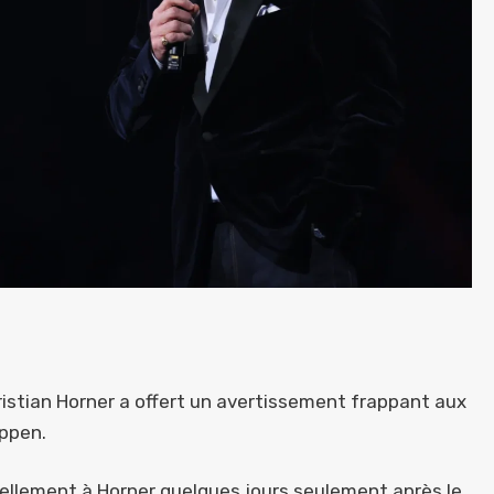
ristian Horner a offert un avertissement frappant aux
appen.
nellement à Horner quelques jours seulement après le