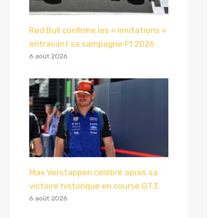
Red Bull confirme les « limitations »
entravant sa campagne F1 2026
6 août 2026
Max Verstappen célébré après sa
victoire historique en course GT3
6 août 2026