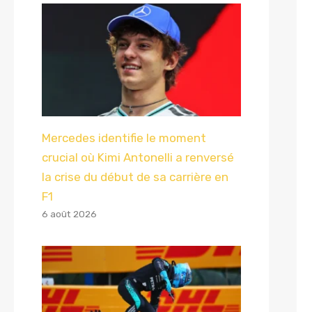
Mercedes identifie le moment
crucial où Kimi Antonelli a renversé
la crise du début de sa carrière en
F1
6 août 2026