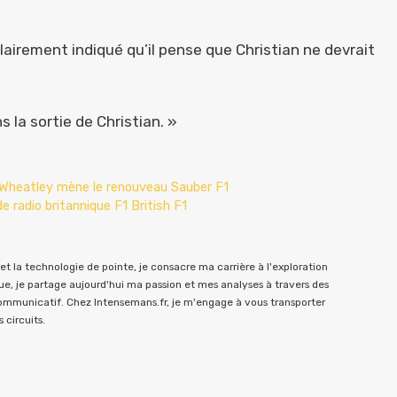
clairement indiqué qu’il pense que Christian ne devrait
ns la sortie de Christian. »
 Wheatley mène le renouveau Sauber F1
e radio britannique F1 British F1
t la technologie de pointe, je consacre ma carrière à l'exploration
e, je partage aujourd'hui ma passion et mes analyses à travers des
communicatif. Chez Intensemans.fr, je m'engage à vous transporter
 circuits.