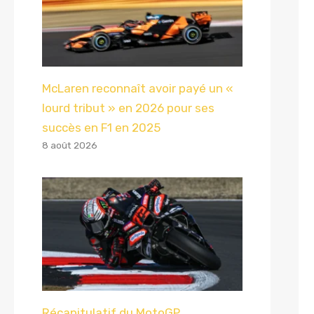
McLaren reconnaît avoir payé un «
lourd tribut » en 2026 pour ses
succès en F1 en 2025
8 août 2026
Récapitulatif du MotoGP