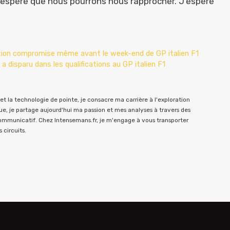
 j’espère que nous pourrons nous rapprocher. J’espère
cation compromise même avant le week-end de GP italien F1
 disparu dans les qualifications au GP italien F1
t la technologie de pointe, je consacre ma carrière à l'exploration
e, je partage aujourd'hui ma passion et mes analyses à travers des
communicatif. Chez Intensemans.fr, je m'engage à vous transporter
 circuits.