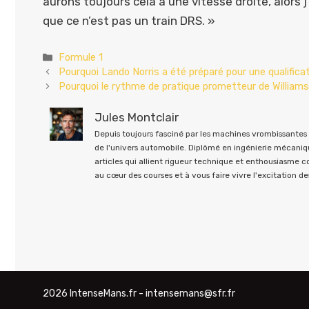
aurons toujours cela à une vitesse droite, alors
que ce n’est pas un train DRS. »
Catégories
Formule 1
Pourquoi Lando Norris a été préparé pour une qualifi
Pourquoi le rythme de pratique prometteur de Williams a
Jules Montclair
Depuis toujours fasciné par les machines vrombissantes e
de l'univers automobile. Diplômé en ingénierie mécaniqu
articles qui allient rigueur technique et enthousiasme 
au cœur des courses et à vous faire vivre l'excitation des
2026 IntenseMans.fr - intensemans@sfr.fr