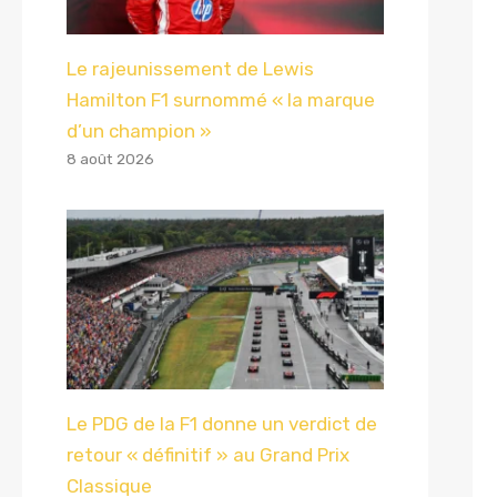
Le rajeunissement de Lewis
Hamilton F1 surnommé « la marque
d’un champion »
8 août 2026
Le PDG de la F1 donne un verdict de
retour « définitif » au Grand Prix
Classique