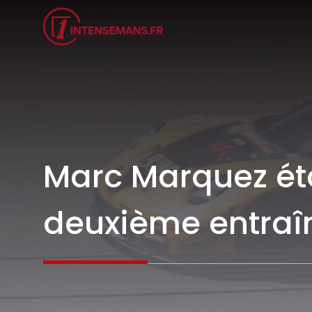
Aller
au
contenu
Marc Marquez étab
deuxième entraî