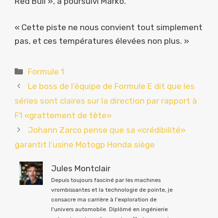
Red Bull », a poursuivi Marko.
« Cette piste ne nous convient tout simplement
pas, et ces températures élevées non plus. »
Catégories
Formule 1
Le boss de l’équipe de Formule E dit que les
séries sont claires sur la direction par rapport à
F1 «grattement de tête»
Johann Zarco pense que sa «crédibilité»
garantit l’usine Motogp Honda siège
Jules Montclair
Depuis toujours fasciné par les machines
vrombissantes et la technologie de pointe, je
consacre ma carrière à l'exploration de
l'univers automobile. Diplômé en ingénierie