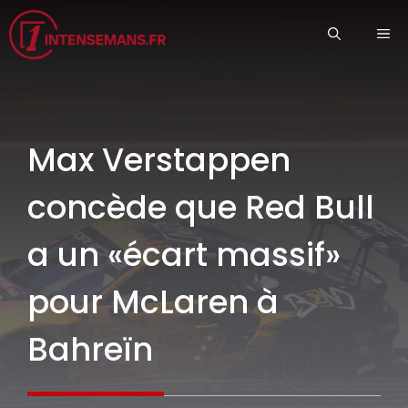
Aller
ME
au
contenu
Max Verstappen
concède que Red Bull
a un «écart massif»
pour McLaren à
Bahreïn