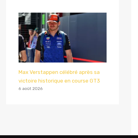
Max Verstappen célébré après sa
victoire historique en course GT3
6 août 2026