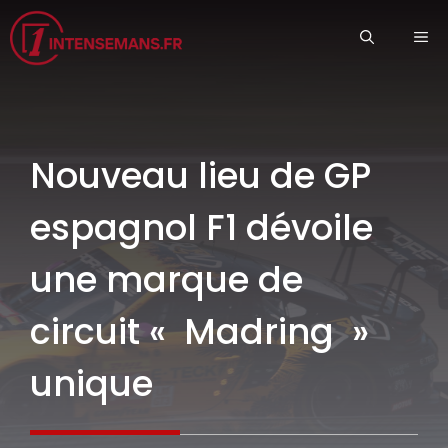
Aller
ME
au
contenu
Nouveau lieu de GP
espagnol F1 dévoile
une marque de
circuit « Madring »
unique