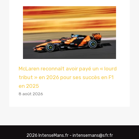
McLaren reconnaît avoir payé un « lourd
tribut » en 2026 pour ses succès en F1
en 2025
8 août 2026
2026 IntenseMans.fr - intensemans@sfr.fr